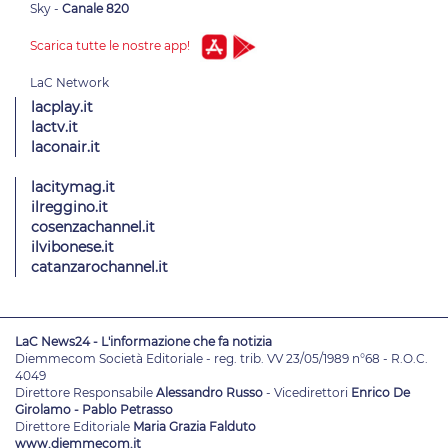
Sky -
Canale 820
Scarica tutte le nostre app!
lacplay.it
lactv.it
laconair.it
lacitymag.it
ilreggino.it
cosenzachannel.it
ilvibonese.it
catanzarochannel.it
LaC News24 - L'informazione che fa notizia
Diemmecom Società Editoriale - reg. trib. VV 23/05/1989 n°68 - R.O.C.
4049
Direttore Responsabile
Alessandro Russo
- Vicedirettori
Enrico De
Girolamo - Pablo Petrasso
Direttore Editoriale
Maria Grazia Falduto
www.diemmecom.it