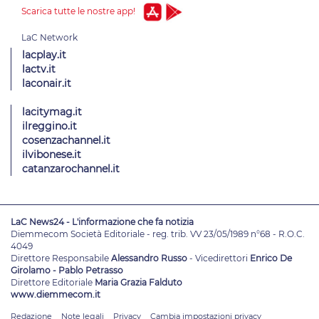
Scarica tutte le nostre app!
lacplay.it
lactv.it
laconair.it
lacitymag.it
ilreggino.it
cosenzachannel.it
ilvibonese.it
catanzarochannel.it
LaC News24 - L'informazione che fa notizia
Diemmecom Società Editoriale - reg. trib. VV 23/05/1989 n°68 - R.O.C.
4049
Direttore Responsabile
Alessandro Russo
- Vicedirettori
Enrico De
Girolamo - Pablo Petrasso
Direttore Editoriale
Maria Grazia Falduto
www.diemmecom.it
Redazione
Note legali
Privacy
Cambia impostazioni privacy