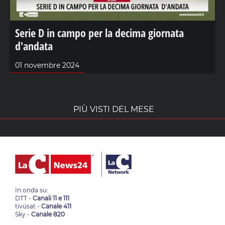
Serie D in campo per la decima giornata
d'andata
01 novembre 2024
PIÙ VISTI DEL MESE
In onda su:
DTT -
Canali 11 e 111
tivùsat -
Canale 411
Sky -
Canale 820