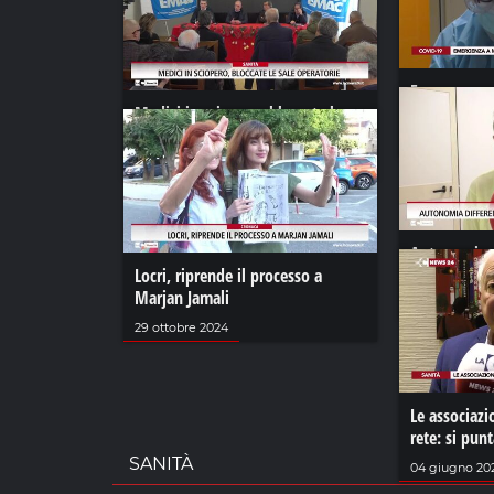
Emergenza a
Medici in sciopero, bloccate le
dei fondi no
sale operatorie
01 giugno 202
18 dicembre 2023
Autonomia d
Locri, riprende il processo a
tragedia per
Marjan Jamali
03 luglio 2024
29 ottobre 2024
Le associazi
rete: si punt
SANITÀ
04 giugno 20