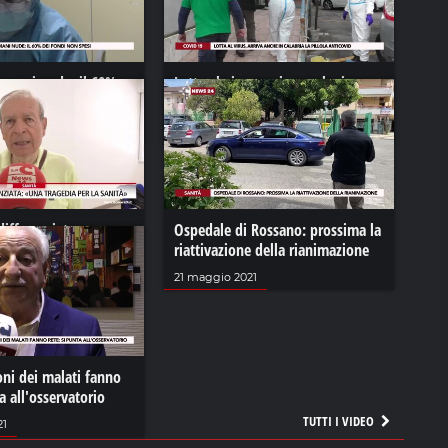
 mani nude: il 60%
Lotta al virus, arriva anche in
n spesi
Calabria la pillola anticovid
1
13 gennaio 2022
ifferenziata «una
Ospedale di Rossano: prossima la
 la sanità»
riattivazione della rianimazione
21 maggio 2021
oni dei malati fanno
a all'osservatorio
TUTTI I VIDEO
21