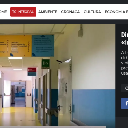
OME
TG INTEGRALI
AMBIENTE
CRONACA
CULTURA
ECONOMIA 
Di
«I
A L
di 
vin
pre
usa