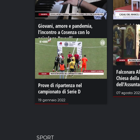
Giovani, amore e pandemia,
Casali del M
l’incontro a Cosenza con lo
fine anno de
psicologo Brunelli
29 dicembre 
01 luglio 2021
Falconara Al
Chiesa dell
dell’Assunta
Prove di ripartenza nel
campionato di Serie D
07 agosto 202
19 gennaio 2022
SPORT