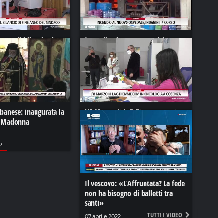
anco, il bilancio di
Incendio al nuovo ospedale,
l sindaco
indagini in corso
2023
29 ottobre 2024
banese: inaugurata la
L’8 Marzo di LaC-Diemmecom in
a Madonna
oncologia a Cosenza
08 marzo 2024
2
Il vescovo: «L’Affruntata? La fede
non ha bisogno di balletti tra
santi»
TUTTI I VIDEO
07 aprile 2022