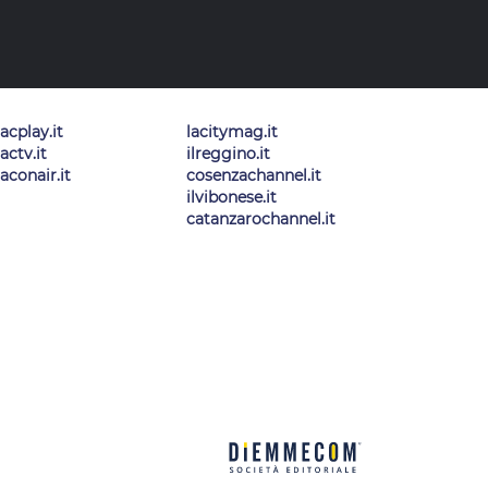
lacplay.it
lacitymag.it
lactv.it
ilreggino.it
laconair.it
cosenzachannel.it
ilvibonese.it
catanzarochannel.it