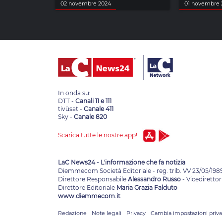
02 novembre 2024
01 novembre 
In onda su:
DTT -
Canali 11 e 111
tivùsat -
Canale 411
Sky -
Canale 820
Scarica tutte le nostre app!
LaC News24 - L'informazione che fa notizia
Diemmecom Società Editoriale - reg. trib. VV 23/05/198
Direttore Responsabile
Alessandro Russo
- Vicedirettor
Direttore Editoriale
Maria Grazia Falduto
www.diemmecom.it
Redazione
Note legali
Privacy
Cambia impostazioni priv