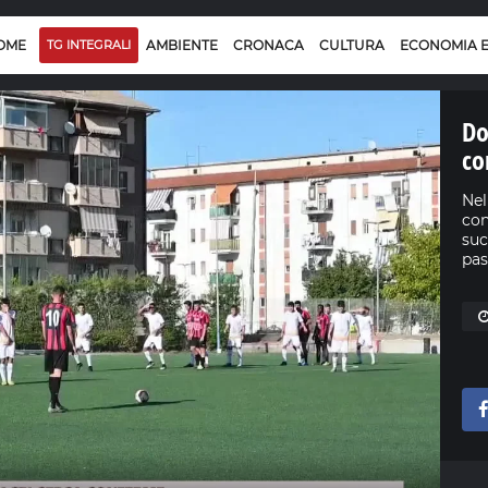
OME
TG INTEGRALI
AMBIENTE
CRONACA
CULTURA
ECONOMIA 
Do
co
Nel
con
suc
pas