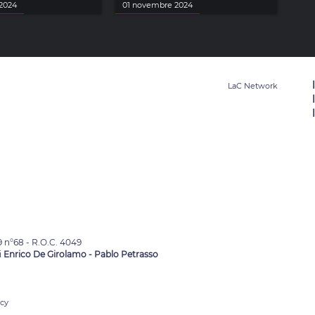
2024
01 novembre 2024
9 n°68 - R.O.C. 4049
i
Enrico De Girolamo - Pablo Petrasso
acy