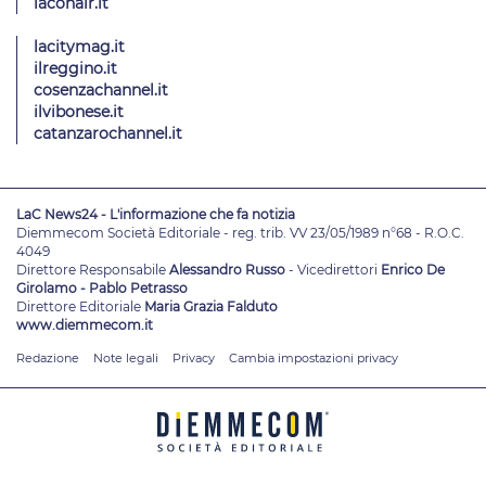
laconair.it
lacitymag.it
ilreggino.it
cosenzachannel.it
ilvibonese.it
catanzarochannel.it
LaC News24 - L'informazione che fa notizia
Diemmecom Società Editoriale - reg. trib. VV 23/05/1989 n°68 - R.O.C.
4049
Direttore Responsabile
Alessandro Russo
- Vicedirettori
Enrico De
Girolamo - Pablo Petrasso
Direttore Editoriale
Maria Grazia Falduto
www.diemmecom.it
Redazione
Note legali
Privacy
Cambia impostazioni privacy