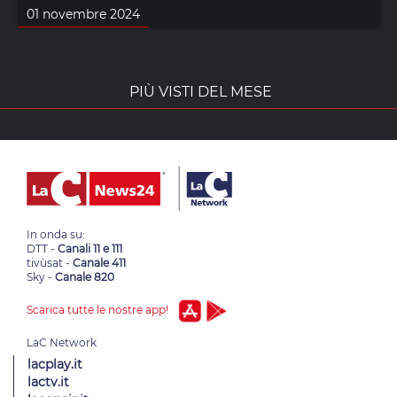
01 novembre 2024
PIÙ VISTI DEL MESE
In onda su:
DTT -
Canali 11 e 111
tivùsat -
Canale 411
Sky -
Canale 820
Scarica tutte le nostre app!
lacplay.it
lactv.it