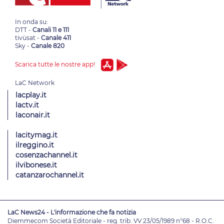
In onda su:
DTT -
Canali 11 e 111
tivùsat -
Canale 411
Sky -
Canale 820
Scarica tutte le nostre app!
lacplay.it
lactv.it
laconair.it
lacitymag.it
ilreggino.it
cosenzachannel.it
ilvibonese.it
catanzarochannel.it
LaC News24 - L'informazione che fa notizia
Diemmecom Società Editoriale - reg. trib. VV 23/05/1989 n°68 - R.O.C.