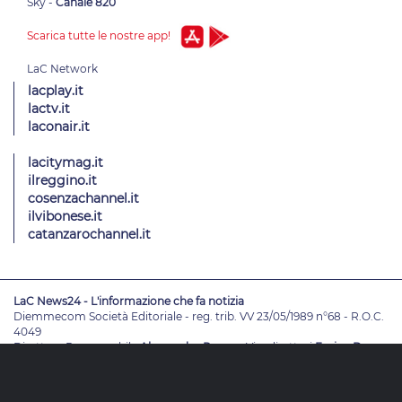
Sky -
Canale 820
Scarica tutte le nostre app!
lacplay.it
lactv.it
laconair.it
lacitymag.it
ilreggino.it
cosenzachannel.it
ilvibonese.it
catanzarochannel.it
LaC News24 - L'informazione che fa notizia
Diemmecom Società Editoriale - reg. trib. VV 23/05/1989 n°68 - R.O.C.
4049
Direttore Responsabile
Alessandro Russo
- Vicedirettori
Enrico De
Girolamo - Pablo Petrasso
Direttore Editoriale
Maria Grazia Falduto
www.diemmecom.it