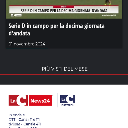
Serie D in campo per la decima giornata
d'andata
01 novembre 2024
PIÙ VISTI DEL MESE
In onda su:
DTT -
Canali 11 e 111
tivùsat -
Canale 411