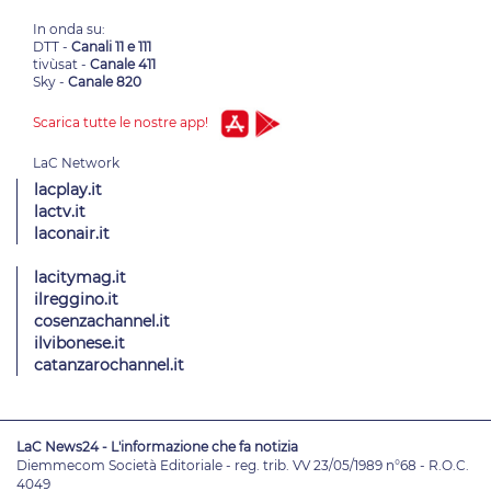
In onda su:
DTT -
Canali 11 e 111
tivùsat -
Canale 411
Sky -
Canale 820
Scarica tutte le nostre app!
lacplay.it
lactv.it
laconair.it
lacitymag.it
ilreggino.it
cosenzachannel.it
ilvibonese.it
catanzarochannel.it
LaC News24 - L'informazione che fa notizia
Diemmecom Società Editoriale - reg. trib. VV 23/05/1989 n°68 - R.O.C.
4049