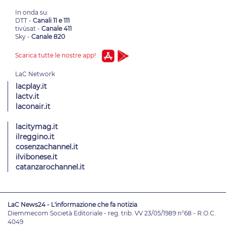
In onda su:
DTT -
Canali 11 e 111
tivùsat -
Canale 411
Sky -
Canale 820
Scarica tutte le nostre app!
lacplay.it
lactv.it
laconair.it
lacitymag.it
ilreggino.it
cosenzachannel.it
ilvibonese.it
catanzarochannel.it
LaC News24 - L'informazione che fa notizia
Diemmecom Società Editoriale - reg. trib. VV 23/05/1989 n°68 - R.O.C.
4049