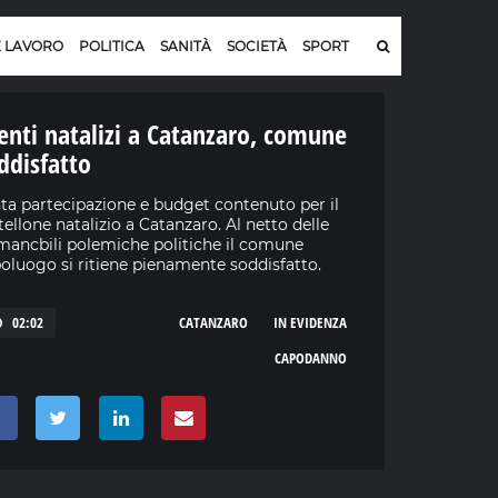
E LAVORO
POLITICA
SANITÀ
SOCIETÀ
SPORT
enti natalizi a Catanzaro, comune
ddisfatto
ta partecipazione e budget contenuto per il
tellone natalizio a Catanzaro. Al netto delle
ancbili polemiche politiche il comune
oluogo si ritiene pienamente soddisfatto.
02:02
CATANZARO
IN EVIDENZA
CAPODANNO