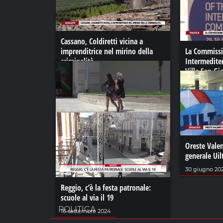
Cassano, Coldiretti vicina a
imprenditrice nel mirino della
La Commiss
criminalità
Intermediter
Villa San Gi
07 aprile 2023
29 giugno 20
Torna l'anticiclone africano
Oreste Vale
26 luglio 2024
generale Uil
30 giugno 20
Reggio, c’è la festa patronale:
scuole al via il 19
POLITICA
16 settembre 2024