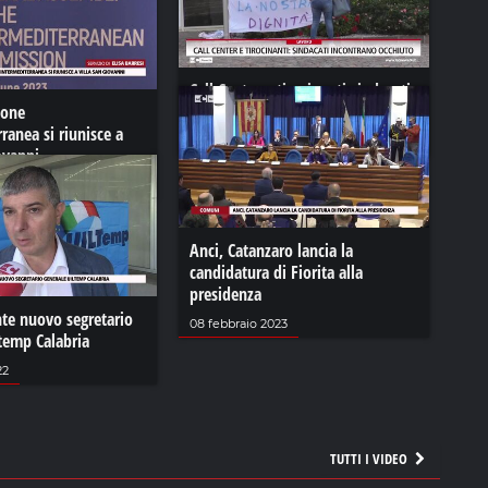
Call Center e tirocinanti sindacati
ione
incontrano Occhiuto
ranea si riunisce a
29 dicembre 2023
ovanni
23
Anci, Catanzaro lancia la
candidatura di Fiorita alla
presidenza
nte nuovo segretario
08 febbraio 2023
temp Calabria
22
TUTTI I VIDEO