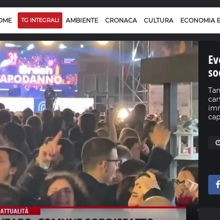
OME
TG INTEGRALI
AMBIENTE
CRONACA
CULTURA
ECONOMIA 
Ev
so
Tan
car
imm
cap