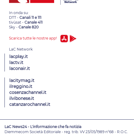
In onda su:
DTT -
Canali 11 e 111
tivùsat -
Canale 411
Sky -
Canale 820
Scarica tutte le nostre app!
lacplay.it
lactv.it
laconair.it
lacitymag.it
ilreggino.it
cosenzachannel.it
ilvibonese.it
catanzarochannel.it
LaC News24 - L'informazione che fa notizia
Diemmecom Società Editoriale - reg. trib. VV 23/05/1989 n°68 - R.O.C.