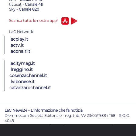
tivùsat -
Canale 411
Sky -
Canale 820
Scarica tutte le nostre app!
lacplay.it
lactv.it
laconair.it
lacitymag.it
ilreggino.it
cosenzachannel.it
ilvibonese.it
catanzarochannel.it
LaC News24 - L'informazione che fa notizia
Diemmecom Società Editoriale - reg. trib. VV 23/05/1989 n°68 - R.O.C.
4049
Direttore Responsabile
Alessandro Russo
- Vicedirettori
Enrico De
Girolamo - Pablo Petrasso