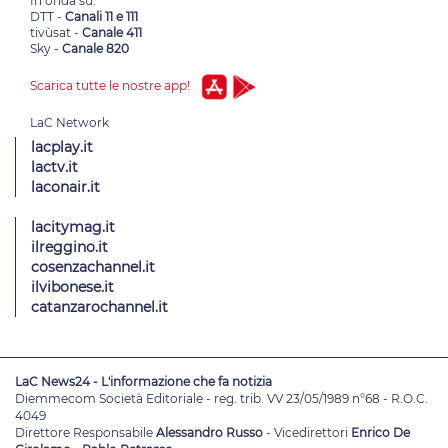
In onda su:
DTT -
Canali 11 e 111
tivùsat -
Canale 411
Sky -
Canale 820
Scarica tutte le nostre app!
lacplay.it
lactv.it
laconair.it
lacitymag.it
ilreggino.it
cosenzachannel.it
ilvibonese.it
catanzarochannel.it
LaC News24 - L'informazione che fa notizia
Diemmecom Società Editoriale - reg. trib. VV 23/05/1989 n°68 - R.O.C.
4049
Direttore Responsabile
Alessandro Russo
- Vicedirettori
Enrico De