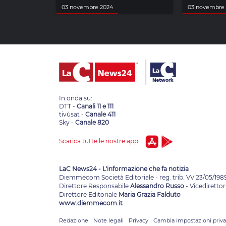
03 novembre 2024
03 novembre
In onda su:
DTT -
Canali 11 e 111
tivùsat -
Canale 411
Sky -
Canale 820
Scarica tutte le nostre app!
LaC News24 - L'informazione che fa notizia
Diemmecom Società Editoriale - reg. trib. VV 23/05/198
Direttore Responsabile
Alessandro Russo
- Vicedirettor
Direttore Editoriale
Maria Grazia Falduto
www.diemmecom.it
Redazione
Note legali
Privacy
Cambia impostazioni priv