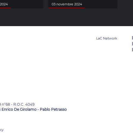
 2024
03 novembre 2024
9 n°68 - R.O.C. 4049
i
Enrico De Girolamo - Pablo Petrasso
acy