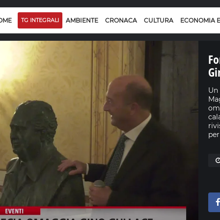
OME
TG INTEGRALI
AMBIENTE
CRONACA
CULTURA
ECONOMIA 
Fo
Gi
Un 
Mag
oma
cal
riv
per