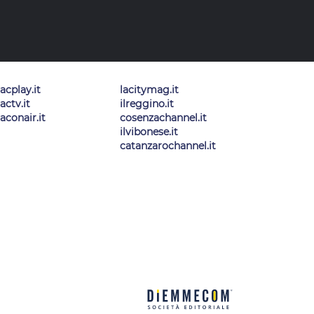
lacplay.it
lacitymag.it
lactv.it
ilreggino.it
laconair.it
cosenzachannel.it
ilvibonese.it
catanzarochannel.it