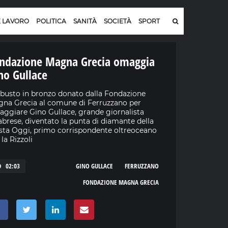
E LAVORO
POLITICA
SANITÀ
SOCIETÀ
SPORT
ndazione Magna Grecia omaggia
no Gullace
busto in bronzo donato dalla Fondazione
na Grecia al comune di Ferruzzano per
ggiare Gino Gullace, grande giornalista
abrese, diventato la punta di diamante della
ista Oggi, primo corrispondente oltreoceano
 la Rizzoli
02:03
GINO GULLACE
FERRUZZANO
FONDAZIONE MAGNA GRECIA