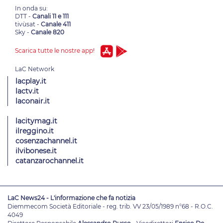
In onda su:
DTT -
Canali 11 e 111
tivùsat -
Canale 411
Sky -
Canale 820
Scarica tutte le nostre app!
lacplay.it
lactv.it
laconair.it
lacitymag.it
ilreggino.it
cosenzachannel.it
ilvibonese.it
catanzarochannel.it
LaC News24 - L'informazione che fa notizia
Diemmecom Società Editoriale - reg. trib. VV 23/05/1989 n°68 - R.O.C.
4049