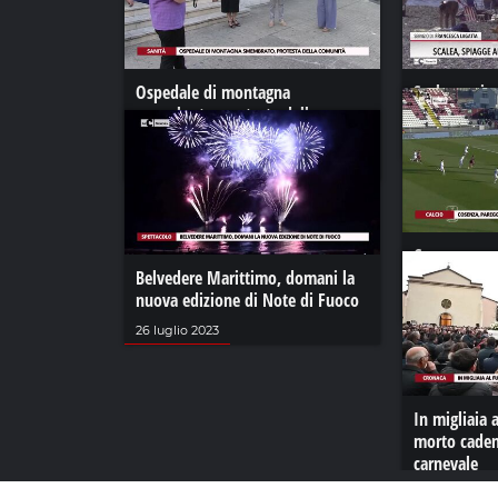
Ospedale di montagna
Scalea, spiag
smembrato, protesta della
ponte di Og
comunità
02 novembre
18 giugno 2021
Cosenza, par
Belvedere Marittimo, domani la
nella trasfe
nuova edizione di Note di Fuoco
31 gennaio 20
26 luglio 2023
In migliaia 
morto caden
carnevale
26 febbraio 2