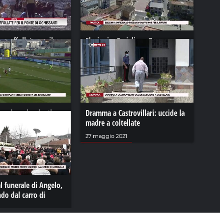
ge affollate per il
Elezioni a Corigliano Rossano:
nissanti
una visione per il futuro
 2024
05 luglio 2023
eggio e rimpianti
Dramma a Castrovillari: uccide la
rta del Tombolato
madre a coltellate
22
27 maggio 2021
al funerale di Angelo,
do dal carro di
023