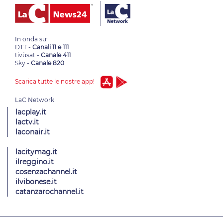
In onda su:
DTT -
Canali 11 e 111
tivùsat -
Canale 411
Sky -
Canale 820
Scarica tutte le nostre app!
lacplay.it
lactv.it
laconair.it
lacitymag.it
ilreggino.it
cosenzachannel.it
ilvibonese.it
catanzarochannel.it