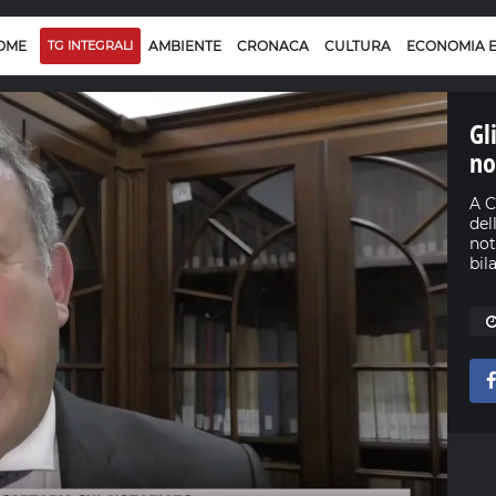
OME
TG INTEGRALI
AMBIENTE
CRONACA
CULTURA
ECONOMIA 
Gl
no
A C
del
not
bil