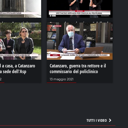
alazzo Fazzari riapre
Spettacolo applausi per Colella al
di abbandono
Politeama
21
06 novembre 2023
d a casa, a Catanzaro
Catanzaro, guerra tra rettore e il
la sede dell'Asp
commissario del policlinico
2
13 maggio 2021
TUTTI I VIDEO