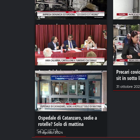
Impresa denuncia estorsione: «Lo
Catanzaro, P
Stato ci è vicino»
dopo anni 
29 marzo 2024
25 febbraio 20
Ama Calabria, cartellone e
Precari covi
turismo culturale
sit in sotto 
28 giugno 2024
31 ottobre 202
Ospedale di Catanzaro, sedie a
rotelle? Solo di mattina
SOCIETÀ
17 agosto 2024