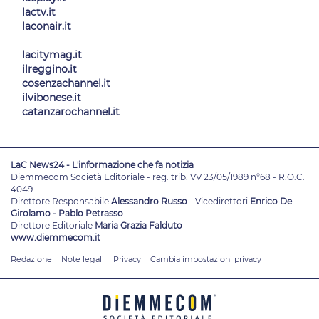
lactv.it
laconair.it
lacitymag.it
ilreggino.it
cosenzachannel.it
ilvibonese.it
catanzarochannel.it
LaC News24 - L'informazione che fa notizia
Diemmecom Società Editoriale - reg. trib. VV 23/05/1989 n°68 - R.O.C.
4049
Direttore Responsabile
Alessandro Russo
- Vicedirettori
Enrico De
Girolamo - Pablo Petrasso
Direttore Editoriale
Maria Grazia Falduto
www.diemmecom.it
Redazione
Note legali
Privacy
Cambia impostazioni privacy