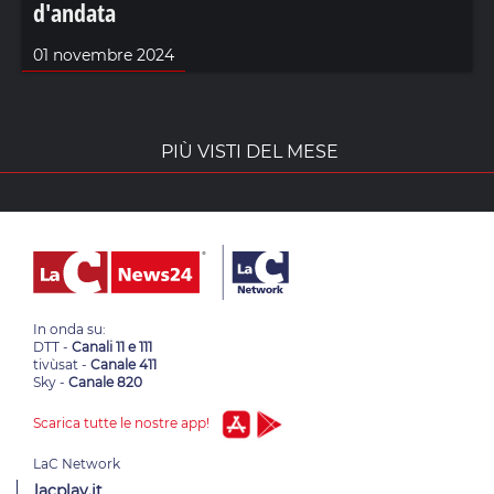
d'andata
01 novembre 2024
PIÙ VISTI DEL MESE
In onda su:
DTT -
Canali 11 e 111
tivùsat -
Canale 411
Sky -
Canale 820
Scarica tutte le nostre app!
lacplay.it