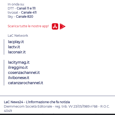
In onda su:
DTT -
Canali 11 e 111
tivùsat -
Canale 411
Sky -
Canale 820
Scarica tutte le nostre app!
lacplay.it
lactv.it
laconair.it
lacitymag.it
ilreggino.it
cosenzachannel.it
ilvibonese.it
catanzarochannel.it
LaC News24 - L'informazione che fa notizia
Diemmecom Società Editoriale - reg. trib. VV 23/05/1989 n°68 - R.O.C.
4049