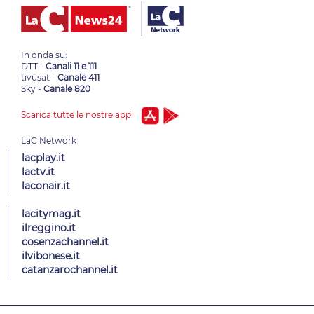
In onda su:
DTT -
Canali 11 e 111
tivùsat -
Canale 411
Sky -
Canale 820
Scarica tutte le nostre app!
lacplay.it
lactv.it
laconair.it
lacitymag.it
ilreggino.it
cosenzachannel.it
ilvibonese.it
catanzarochannel.it