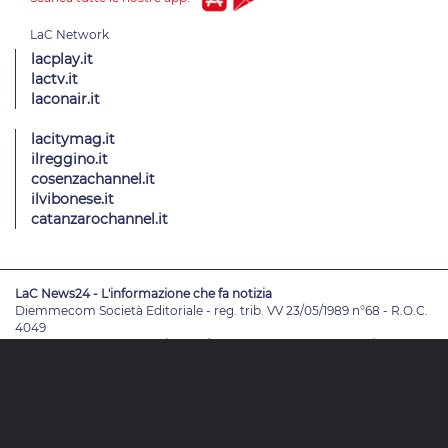
lacplay.it
lactv.it
laconair.it
lacitymag.it
ilreggino.it
cosenzachannel.it
ilvibonese.it
catanzarochannel.it
LaC News24 - L'informazione che fa notizia
Diemmecom Società Editoriale - reg. trib. VV 23/05/1989 n°68 - R.O.C.
4049
Direttore Responsabile
Alessandro Russo
- Vicedirettori
Enrico De
Girolamo - Pablo Petrasso
Direttore Editoriale
Maria Grazia Falduto
www.diemmecom.it
Redazione
Note legali
Privacy
Cambia impostazioni privacy