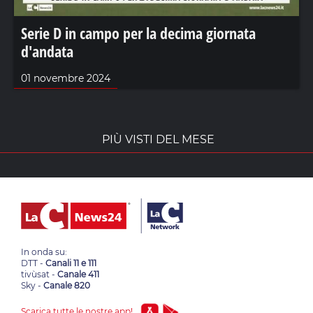
Serie D in campo per la decima giornata
d'andata
01 novembre 2024
PIÙ VISTI DEL MESE
In onda su:
DTT -
Canali 11 e 111
tivùsat -
Canale 411
Sky -
Canale 820
Scarica tutte le nostre app!