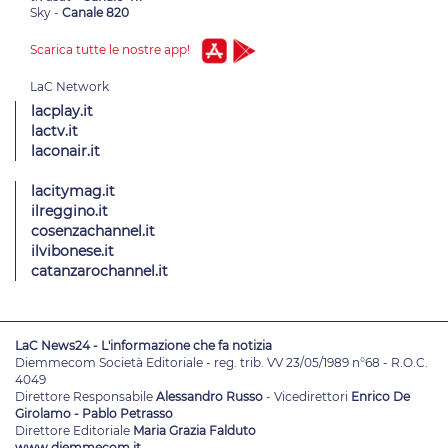
Sky -
Canale 820
Scarica tutte le nostre app!
lacplay.it
lactv.it
laconair.it
lacitymag.it
ilreggino.it
cosenzachannel.it
ilvibonese.it
catanzarochannel.it
LaC News24 - L'informazione che fa notizia
Diemmecom Società Editoriale - reg. trib. VV 23/05/1989 n°68 - R.O.C.
4049
Direttore Responsabile
Alessandro Russo
- Vicedirettori
Enrico De
Girolamo - Pablo Petrasso
Direttore Editoriale
Maria Grazia Falduto
www.diemmecom.it