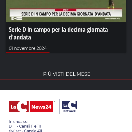
Serie D in campo per la decima giornata
d'andata
01 novembre 2024
PIÙ VISTI DEL MESE
In onda su:
DTT -
Canali 11 e 111
tivùsat -
Canale 411