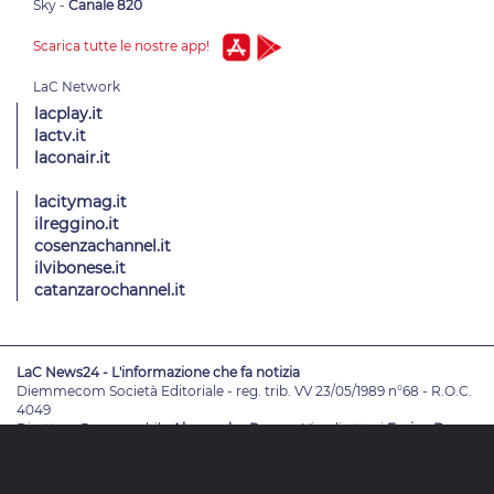
Sky -
Canale 820
Scarica tutte le nostre app!
lacplay.it
lactv.it
laconair.it
lacitymag.it
ilreggino.it
cosenzachannel.it
ilvibonese.it
catanzarochannel.it
LaC News24 - L'informazione che fa notizia
Diemmecom Società Editoriale - reg. trib. VV 23/05/1989 n°68 - R.O.C.
4049
Direttore Responsabile
Alessandro Russo
- Vicedirettori
Enrico De
Girolamo - Pablo Petrasso
Direttore Editoriale
Maria Grazia Falduto
www.diemmecom.it