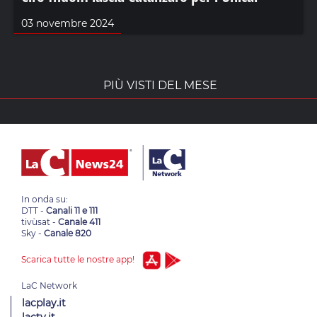
03 novembre 2024
PIÙ VISTI DEL MESE
In onda su:
DTT -
Canali 11 e 111
tivùsat -
Canale 411
Sky -
Canale 820
Scarica tutte le nostre app!
lacplay.it
lactv.it