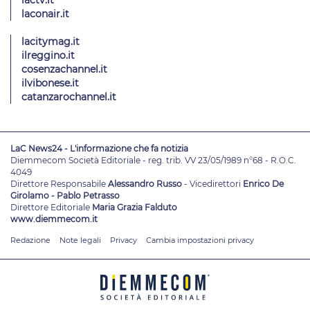
laconair.it
lacitymag.it
ilreggino.it
cosenzachannel.it
ilvibonese.it
catanzarochannel.it
LaC News24 - L'informazione che fa notizia
Diemmecom Società Editoriale - reg. trib. VV 23/05/1989 n°68 - R.O.C.
4049
Direttore Responsabile
Alessandro Russo
- Vicedirettori
Enrico De
Girolamo - Pablo Petrasso
Direttore Editoriale
Maria Grazia Falduto
www.diemmecom.it
Redazione
Note legali
Privacy
Cambia impostazioni privacy