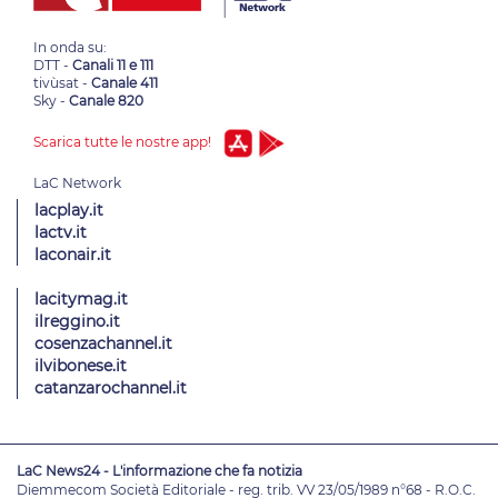
In onda su:
DTT -
Canali 11 e 111
tivùsat -
Canale 411
Sky -
Canale 820
Scarica tutte le nostre app!
lacplay.it
lactv.it
laconair.it
lacitymag.it
ilreggino.it
cosenzachannel.it
ilvibonese.it
catanzarochannel.it
LaC News24 - L'informazione che fa notizia
Diemmecom Società Editoriale - reg. trib. VV 23/05/1989 n°68 - R.O.C.