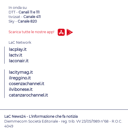
In onda su:
DTT -
Canali 11 e 111
tivùsat -
Canale 411
Sky -
Canale 820
Scarica tutte le nostre app!
lacplay.it
lactv.it
laconair.it
lacitymag.it
ilreggino.it
cosenzachannel.it
ilvibonese.it
catanzarochannel.it
LaC News24 - L'informazione che fa notizia
Diemmecom Società Editoriale - reg. trib. VV 23/05/1989 n°68 - R.O.C.
4049