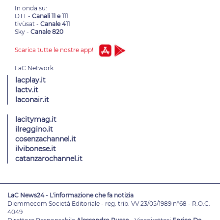
In onda su:
DTT -
Canali 11 e 111
tivùsat -
Canale 411
Sky -
Canale 820
Scarica tutte le nostre app!
lacplay.it
lactv.it
laconair.it
lacitymag.it
ilreggino.it
cosenzachannel.it
ilvibonese.it
catanzarochannel.it
LaC News24 - L'informazione che fa notizia
Diemmecom Società Editoriale - reg. trib. VV 23/05/1989 n°68 - R.O.C.
4049