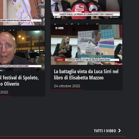
Forza Italia, la prima di
, i calabresi superstiti
Cannizzaro con i sindaci
mpegno civico
16 dicembre 2023
2
La battaglia vinta da Luca Sirri nel
l festival di Spoleto,
libro di Elisabetta Mazzeo
o Oliverio
24 ottobre 2022
 2022
TUTTI I VIDEO