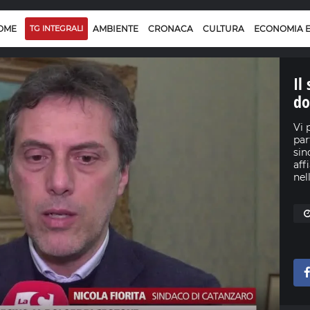
OME
TG INTEGRALI
AMBIENTE
CRONACA
CULTURA
ECONOMIA 
Il
do
Vi 
par
sin
aff
nel