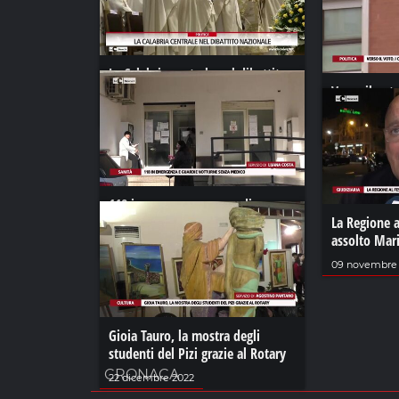
La Calabria centrale nel dibattito
nazionale
Verso il voto
tra M5s e I
29 agosto 2024
02 agosto 202
118 in emergenza e guardie
notturne senza medico
La Regione a
assolto Mari
31 dicembre 2022
09 novembre
Gioia Tauro, la mostra degli
studenti del Pizi grazie al Rotary
CRONACA
22 dicembre 2022