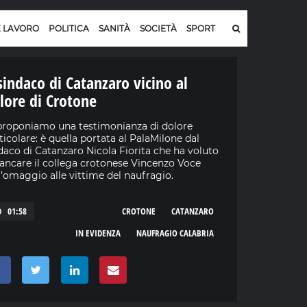
E LAVORO
POLITICA
SANITÀ
SOCIETÀ
SPORT
 sindaco di Catanzaro vicino al
lore di Crotone
proponiamo una testimonianza di dolore
ticolare: è quella portata al PalaMilone dal
daco di Catanzaro Nicola Fiorita che ha voluto
iancare il collega crotonese Vincenzo Voce
l’omaggio alle vittime del naufragio.
01:58
CROTONE
CATANZARO
IN EVIDENZA
NAUFRAGIO CALABRIA