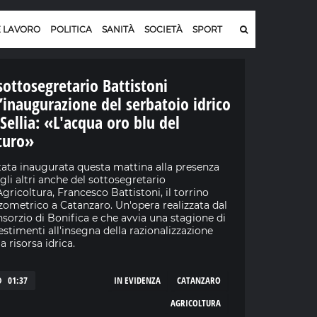
E LAVORO
POLITICA
SANITÀ
SOCIETÀ
SPORT
 sottosegretario Battistoni
l’inaugurazione del serbatoio idrico
 Sellia: «L'acqua oro blu del
turo»
tata inaugurata questa mattina alla presenza
 gli altri anche del sottosegretario
'Agricoltura, Francesco Battistoni, il torrino
zometrico a Catanzaro. Un'opera realizzata dal
sorzio di Bonifica e che avvia una stagione di
estimenti all'insegna della razionalizzazione
la risorsa idrica.
01:37
IN EVIDENZA
CATANZARO
AGRICOLTURA