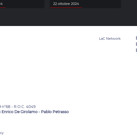
24
22 ottobre 2024
9 n°68 - R.O.C. 4049
i
Enrico De Girolamo - Pablo Petrasso
acy