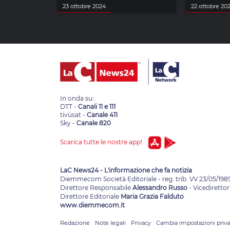
23 ottobre 2024
22 ottobre 20
In onda su:
DTT -
Canali 11 e 111
tivùsat -
Canale 411
Sky -
Canale 820
Scarica tutte le nostre app!
LaC News24 - L'informazione che fa notizia
Diemmecom Società Editoriale - reg. trib. VV 23/05/198
Direttore Responsabile
Alessandro Russo
- Vicedirettor
Direttore Editoriale
Maria Grazia Falduto
www.diemmecom.it
Redazione
Note legali
Privacy
Cambia impostazioni priv