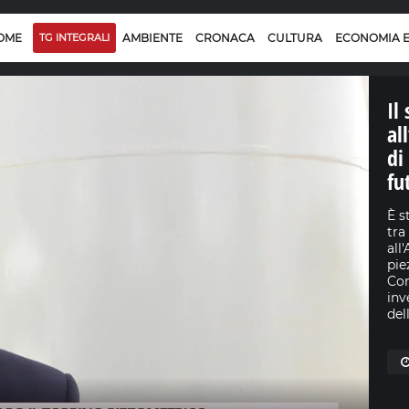
OME
TG INTEGRALI
AMBIENTE
CRONACA
CULTURA
ECONOMIA 
Il
al
di
fu
È s
tra
all
pie
Con
inv
del