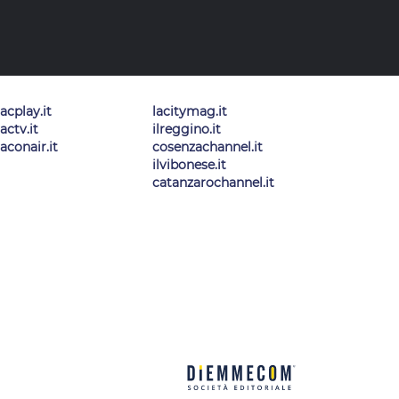
lacplay.it
lacitymag.it
lactv.it
ilreggino.it
laconair.it
cosenzachannel.it
ilvibonese.it
catanzarochannel.it