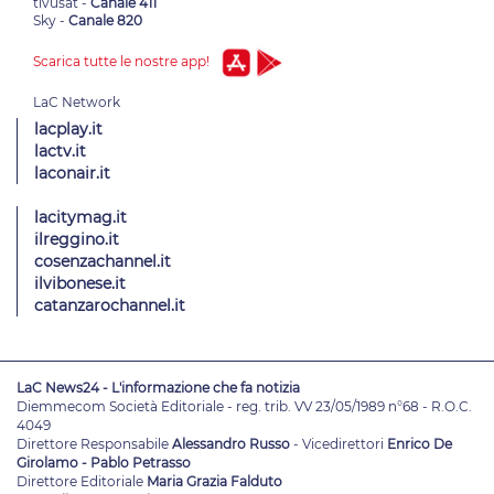
tivùsat -
Canale 411
Sky -
Canale 820
Scarica tutte le nostre app!
lacplay.it
lactv.it
laconair.it
lacitymag.it
ilreggino.it
cosenzachannel.it
ilvibonese.it
catanzarochannel.it
LaC News24 - L'informazione che fa notizia
Diemmecom Società Editoriale - reg. trib. VV 23/05/1989 n°68 - R.O.C.
4049
Direttore Responsabile
Alessandro Russo
- Vicedirettori
Enrico De
Girolamo - Pablo Petrasso
Direttore Editoriale
Maria Grazia Falduto