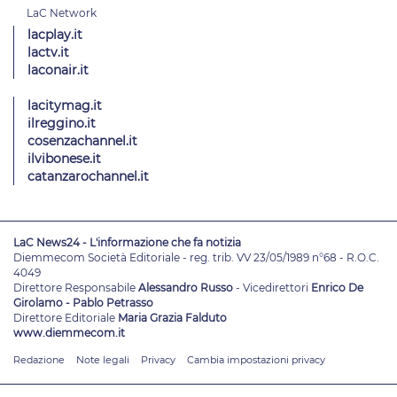
lacplay.it
lactv.it
laconair.it
lacitymag.it
ilreggino.it
cosenzachannel.it
ilvibonese.it
catanzarochannel.it
LaC News24 - L'informazione che fa notizia
Diemmecom Società Editoriale - reg. trib. VV 23/05/1989 n°68 - R.O.C.
4049
Direttore Responsabile
Alessandro Russo
- Vicedirettori
Enrico De
Girolamo - Pablo Petrasso
Direttore Editoriale
Maria Grazia Falduto
www.diemmecom.it
Redazione
Note legali
Privacy
Cambia impostazioni privacy