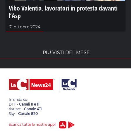
Vibo Valentia, lavoratori in protesta davanti
l’Asp
31 ottobre 2024
PIÙ VISTI DEL MESE
In onda su:
DTT -
Canali 11 e 111
tivùsat -
Canale 411
Sky -
Canale 820
Scarica tutte le nostre app!