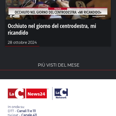
Occhiuto nel giorno del centrodestra, mi
ricandido
28 ottobre 2024
PIÙ VISTI DEL MESE
In onda su:
DTT -
Canali 11 e 111
tivùsat -
Canale 411