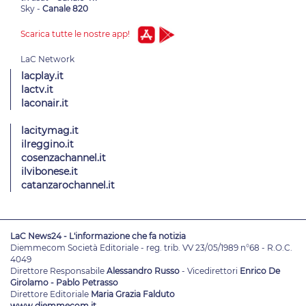
Sky -
Canale 820
Scarica tutte le nostre app!
lacplay.it
lactv.it
laconair.it
lacitymag.it
ilreggino.it
cosenzachannel.it
ilvibonese.it
catanzarochannel.it
LaC News24 - L'informazione che fa notizia
Diemmecom Società Editoriale - reg. trib. VV 23/05/1989 n°68 - R.O.C.
4049
Direttore Responsabile
Alessandro Russo
- Vicedirettori
Enrico De
Girolamo - Pablo Petrasso
Direttore Editoriale
Maria Grazia Falduto
www.diemmecom.it