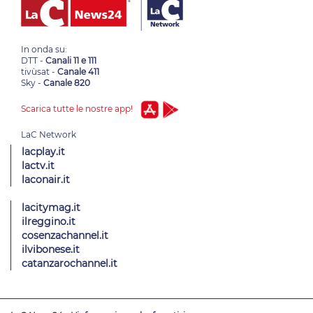
In onda su:
DTT -
Canali 11 e 111
tivùsat -
Canale 411
Sky -
Canale 820
Scarica tutte le nostre app!
lacplay.it
lactv.it
laconair.it
lacitymag.it
ilreggino.it
cosenzachannel.it
ilvibonese.it
catanzarochannel.it