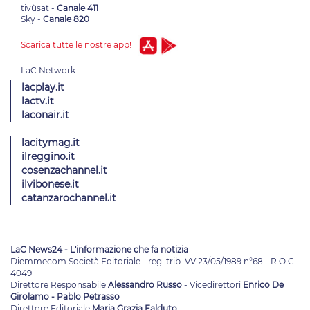
tivùsat -
Canale 411
Sky -
Canale 820
Scarica tutte le nostre app!
lacplay.it
lactv.it
laconair.it
lacitymag.it
ilreggino.it
cosenzachannel.it
ilvibonese.it
catanzarochannel.it
LaC News24 - L'informazione che fa notizia
Diemmecom Società Editoriale - reg. trib. VV 23/05/1989 n°68 - R.O.C.
4049
Direttore Responsabile
Alessandro Russo
- Vicedirettori
Enrico De
Girolamo - Pablo Petrasso
Direttore Editoriale
Maria Grazia Falduto