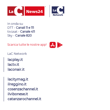
In onda su:
DTT -
Canali 11 e 111
tivùsat -
Canale 411
Sky -
Canale 820
Scarica tutte le nostre app!
lacplay.it
lactv.it
laconair.it
lacitymag.it
ilreggino.it
cosenzachannel.it
ilvibonese.it
catanzarochannel.it