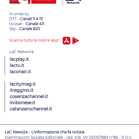
In onda su:
DTT -
Canali 11 e 111
tivùsat -
Canale 411
Sky -
Canale 820
Scarica tutte le nostre app!
lacplay.it
lactv.it
laconair.it
lacitymag.it
ilreggino.it
cosenzachannel.it
ilvibonese.it
catanzarochannel.it
LaC News24 - L'informazione che fa notizia
Diemmecom Società Editoriale - reg. trib. VV 23/05/1989 n°68 - R.O.C.