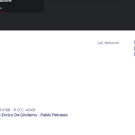
tazione
24
9 n°68 - R.O.C. 4049
i
Enrico De Girolamo - Pablo Petrasso