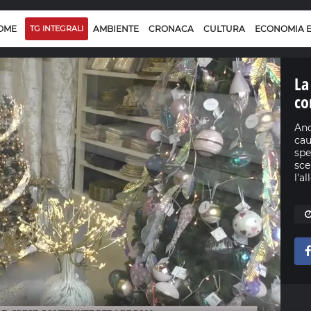
OME
TG INTEGRALI
AMBIENTE
CRONACA
CULTURA
ECONOMIA 
La
co
Anc
cau
spe
sce
l'a