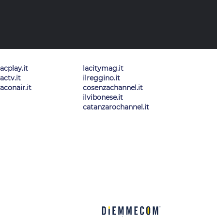
lacplay.it
lacitymag.it
lactv.it
ilreggino.it
laconair.it
cosenzachannel.it
ilvibonese.it
catanzarochannel.it