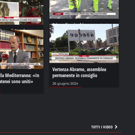
Stipendi a singhiozzo, protesta
lbero di Natale
degli operai di raccolta rifiuti
laria Sollazzo
21 ottobre 2022
2023
Vertenza Abramo, assemblea
ella Mediterranea: «In
permanente in consiglio
 atenei sono uniti»
26 giugno 2024
TUTTI I VIDEO