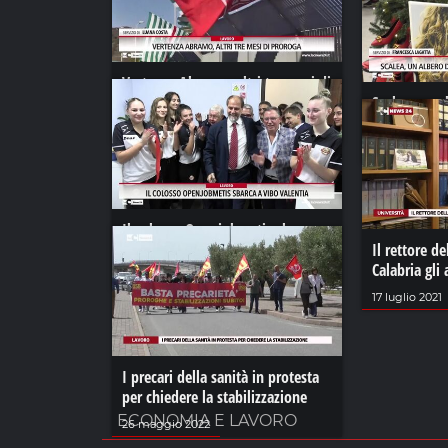
Vertenza Abramo, altri tre mesi di
proroga
Scalea, un a
dedicato a I
06 agosto 2024
10 dicembre 
Il colosso Openjobmetis sbarca a
Vibo Valentia
Il rettore d
Calabria gli
25 ottobre 2024
17 luglio 2021
I precari della sanità in protesta
per chiedere la stabilizzazione
ECONOMIA E LAVORO
26 maggio 2022