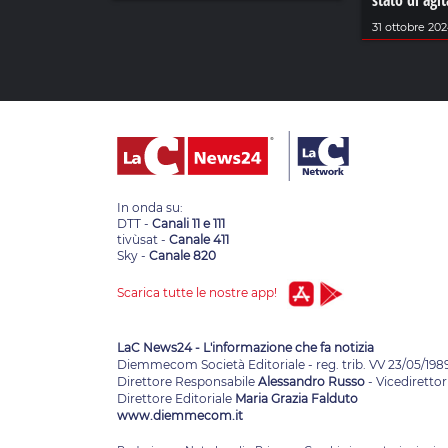
stato di agi
31 ottobre 20
In onda su:
DTT -
Canali 11 e 111
tivùsat -
Canale 411
Sky -
Canale 820
Scarica tutte le nostre app!
LaC News24 - L'informazione che fa notizia
Diemmecom Società Editoriale - reg. trib. VV 23/05/198
Direttore Responsabile
Alessandro Russo
- Vicedirettor
Direttore Editoriale
Maria Grazia Falduto
www.diemmecom.it