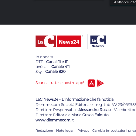
31 ottobre 20
In onda su:
DTT -
Canali 11 e 111
tivùsat -
Canale 411
Sky -
Canale 820
Scarica tutte le nostre app!
LaC News24 - L'informazione che fa notizia
Diemmecom Società Editoriale - reg. trib. VV 23/05/198
Direttore Responsabile
Alessandro Russo
- Vicedirettor
Direttore Editoriale
Maria Grazia Falduto
www.diemmecom.it
Redazione
Note legali
Privacy
Cambia impostazioni priv