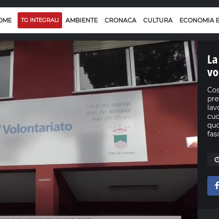
OME
TG INTEGRALI
AMBIENTE
CRONACA
CULTURA
ECONOMIA 
La
vo
Cos
pre
lav
cuo
quo
fas