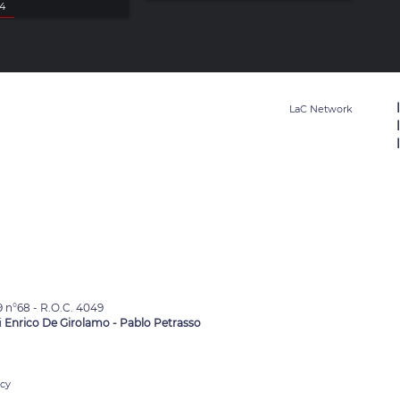
24
9 n°68 - R.O.C. 4049
i
Enrico De Girolamo - Pablo Petrasso
acy