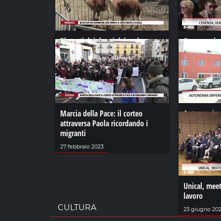
Bloccati dai danni del maltempo:
Cosenza, due
il circo resta a Paola
ricerca
14 febbraio 2023
19 maggio 20
Marcia della Pace: il corteo
Autonomia d
attraversa Paola ricordando i
pensano i ci
migranti
22 giugno 20
27 febbraio 2023
Unical, meet
lavoro
CULTURA
23 giugno 20