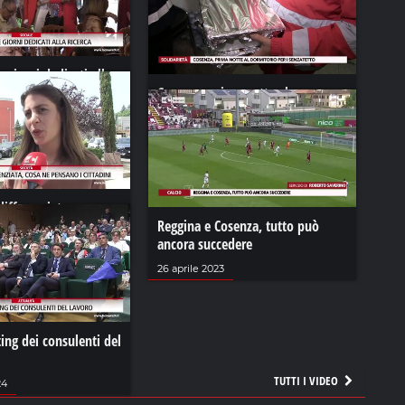
 giorni dedicati alla
Cosenza, prima notte al
dormitorio per i senzatetto
24
15 febbraio 2021
ifferenziata, cosa ne
ttadini
Reggina e Cosenza, tutto può
ancora succedere
24
26 aprile 2023
ing dei consulenti del
TUTTI I VIDEO
24