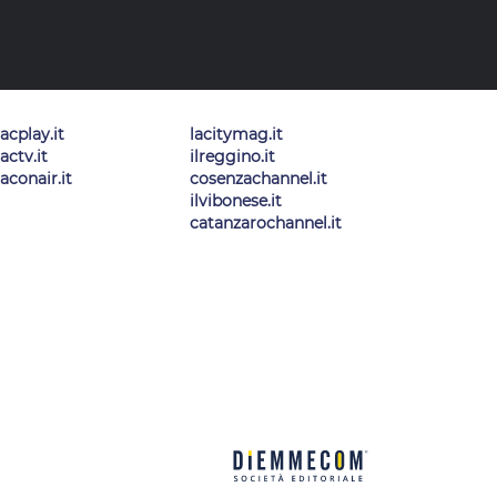
lacplay.it
lacitymag.it
lactv.it
ilreggino.it
laconair.it
cosenzachannel.it
ilvibonese.it
catanzarochannel.it