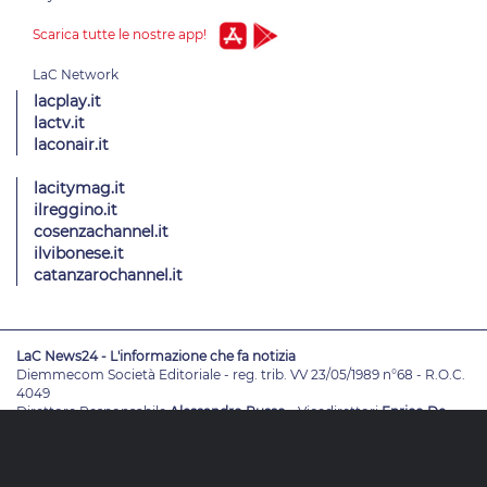
Scarica tutte le nostre app!
lacplay.it
lactv.it
laconair.it
lacitymag.it
ilreggino.it
cosenzachannel.it
ilvibonese.it
catanzarochannel.it
LaC News24 - L'informazione che fa notizia
Diemmecom Società Editoriale - reg. trib. VV 23/05/1989 n°68 - R.O.C.
4049
Direttore Responsabile
Alessandro Russo
- Vicedirettori
Enrico De
Girolamo - Pablo Petrasso
Direttore Editoriale
Maria Grazia Falduto
www.diemmecom.it