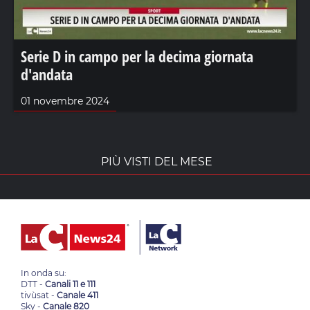
Serie D in campo per la decima giornata
d'andata
01 novembre 2024
PIÙ VISTI DEL MESE
In onda su:
DTT -
Canali 11 e 111
tivùsat -
Canale 411
Sky -
Canale 820