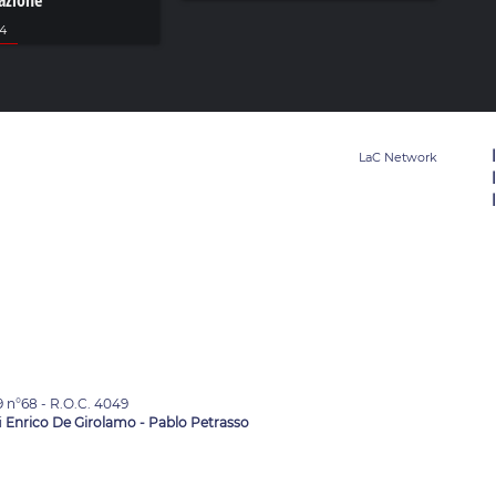
tazione
24
9 n°68 - R.O.C. 4049
i
Enrico De Girolamo - Pablo Petrasso