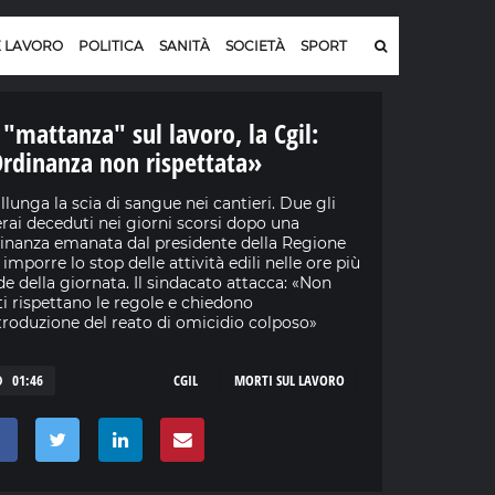
E LAVORO
POLITICA
SANITÀ
SOCIETÀ
SPORT
 "mattanza" sul lavoro, la Cgil:
rdinanza non rispettata»
allunga la scia di sangue nei cantieri. Due gli
rai deceduti nei giorni scorsi dopo una
inanza emanata dal presidente della Regione
 imporre lo stop delle attività edili nelle ore più
de della giornata. Il sindacato attacca: «Non
ti rispettano le regole e chiedono
ntroduzione del reato di omicidio colposo»
01:46
CGIL
MORTI SUL LAVORO