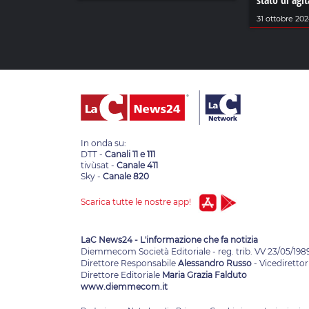
stato di agi
31 ottobre 20
In onda su:
DTT -
Canali 11 e 111
tivùsat -
Canale 411
Sky -
Canale 820
Scarica tutte le nostre app!
LaC News24 - L'informazione che fa notizia
Diemmecom Società Editoriale - reg. trib. VV 23/05/198
Direttore Responsabile
Alessandro Russo
- Vicedirettor
Direttore Editoriale
Maria Grazia Falduto
www.diemmecom.it