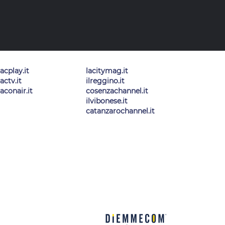
lacplay.it
lacitymag.it
lactv.it
ilreggino.it
laconair.it
cosenzachannel.it
ilvibonese.it
catanzarochannel.it