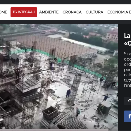
OME
TG INTEGRALI
AMBIENTE
CRONACA
CULTURA
ECONOMIA 
La
«O
Si 
ope
ord
per
cal
tut
l'i