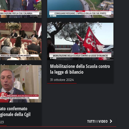
i mobilitazione per la
Corigliano Rossano, l’appello
della CGIL sul porto
024
07 giugno 2024
ale, anche la Cgil
Mobilitazione della Scuola contro
sito dell'università
la legge di bilancio
 2023
31 ottobre 2024
ato confermato
egionale della Cgil
TUTTI I VIDEO
023