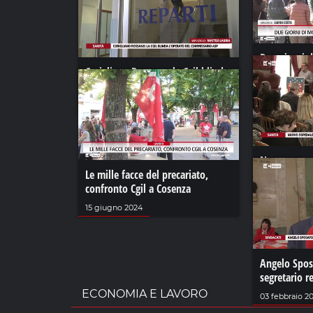
Due giorni d
Corigliano Rossano: la Cgil blinda
Cgil Calabria
l’operato del commissario Asp
06 maggio 2
13 dicembre 2021
Nuovo osped
Le mille facce del precariato,
promuove il 
confronto Cgil a Cosenza
30 settembre
15 giugno 2024
Angelo Spos
segretario r
ECONOMIA E LAVORO
03 febbraio 2