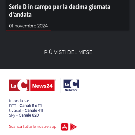
Serie D in campo per la decima giornata
d'andata
01 novembre 2024
PIÙ VISTI DEL MESE
In onda su:
DTT -
Canali 11 e 111
tivùsat -
Canale 411
Sky -
Canale 820
Scarica tutte le nostre app!