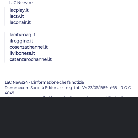
lacplay.it
lactv.it
laconair.it
lacitymag.it
ilreggino.it
cosenzachannel.it
ilvibonese.it
catanzarochannel.it
LaC News24 - L'informazione che fa notizia
Diemmecom Società Editoriale - reg. trib. VV 23/05/1989 n°68 - R.O.C.
4049
Direttore Responsabile
Alessandro Russo
- Vicedirettori
Enrico De
Girolamo - Pablo Petrasso
Direttore Editoriale
Maria Grazia Falduto
www.diemmecom.it
Redazione
Note legali
Privacy
Cambia impostazioni privacy