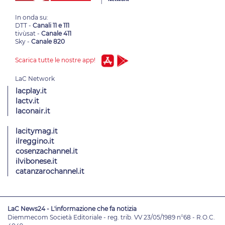
In onda su:
DTT -
Canali 11 e 111
tivùsat -
Canale 411
Sky -
Canale 820
Scarica tutte le nostre app!
lacplay.it
lactv.it
laconair.it
lacitymag.it
ilreggino.it
cosenzachannel.it
ilvibonese.it
catanzarochannel.it
LaC News24 - L'informazione che fa notizia
Diemmecom Società Editoriale - reg. trib. VV 23/05/1989 n°68 - R.O.C.