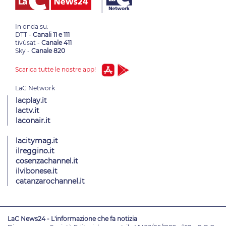
In onda su:
DTT -
Canali 11 e 111
tivùsat -
Canale 411
Sky -
Canale 820
Scarica tutte le nostre app!
lacplay.it
lactv.it
laconair.it
lacitymag.it
ilreggino.it
cosenzachannel.it
ilvibonese.it
catanzarochannel.it
LaC News24 - L'informazione che fa notizia