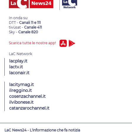
In onda su:
DTT -
Canali 11 e 111
tivùsat -
Canale 411
Sky -
Canale 820
Scarica tutte le nostre app!
lacplay.it
lactv.it
laconair.it
lacitymag.it
ilreggino.it
cosenzachannel.it
ilvibonese.it
catanzarochannel.it
LaC News24 - L'informazione che fa notizia