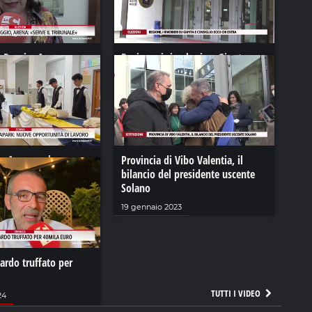
 Reggio, Arena:
Regione, i riverberi su Giunta e
ibunale»
Consiglio: ecco chi entra
4
28 settembre 2022
 e Acquapark: nuove
Provincia di Vibo Valentia, il
di lavoro
bilancio del presidente uscente
Solano
24
19 gennaio 2023
nardo truffato per
TUTTI I VIDEO
24