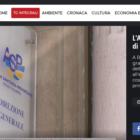
OME
TG INTEGRALI
AMBIENTE
CRONACA
CULTURA
ECONOMIA 
L'
di
A R
gra
del
all
cos
pri