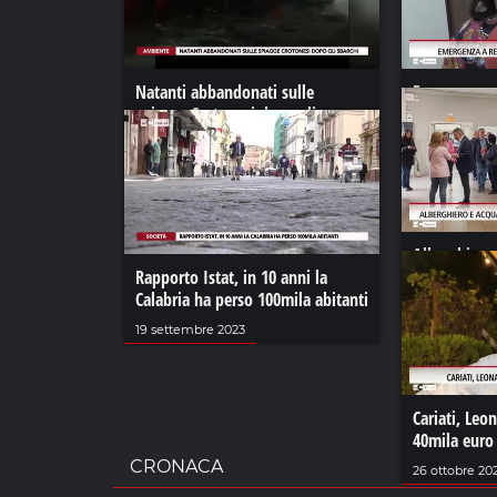
Natanti abbandonati sulle
Emergenza a
spiagge Crotonesi dopo gli
«Serve il Tr
sbarchi
19 agosto 202
09 novembre 2021
Alberghiero
Rapporto Istat, in 10 anni la
opportunità 
Calabria ha perso 100mila abitanti
11 maggio 20
19 settembre 2023
Cariati, Leo
40mila euro
CRONACA
26 ottobre 20