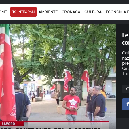
OME
TG INTEGRALI
AMBIENTE
CRONACA
CULTURA
ECONOMIA 
Le
co
Cgi
naz
pre
Cin
Tri