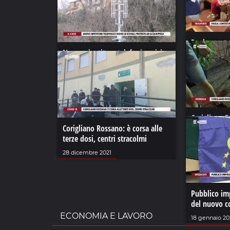
Paola, conte
Nuovo ripetitore telefonico vicino
in comune
le scuole, proteste ad Acquappesa
12 agosto 202
26 gennaio 2023
Corigliano R
Corigliano Rossano: è corsa alle
azzanna mor
terze dosi, centri stracolmi
21 gennaio 20
28 dicembre 2021
Pubblico imp
del nuovo co
ECONOMIA E LAVORO
18 gennaio 20