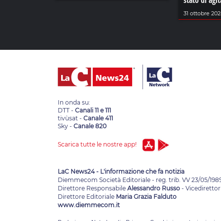
stato di agi
31 ottobre 20
In onda su:
DTT -
Canali 11 e 111
tivùsat -
Canale 411
Sky -
Canale 820
Scarica tutte le nostre app!
LaC News24 - L'informazione che fa notizia
Diemmecom Società Editoriale - reg. trib. VV 23/05/198
Direttore Responsabile
Alessandro Russo
- Vicedirettor
Direttore Editoriale
Maria Grazia Falduto
www.diemmecom.it