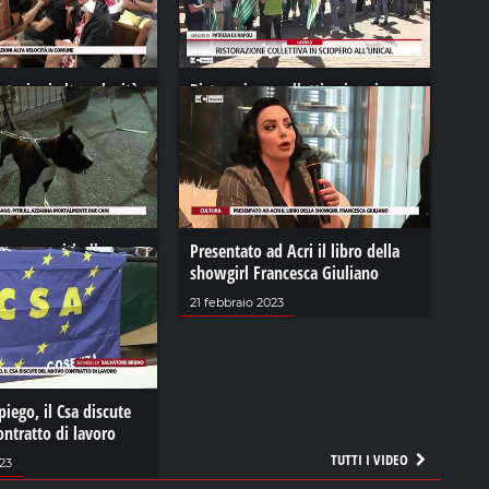
stazioni alta velocità
Ristorazione collettiva in sciopero
all'Unical
2
05 giugno 2024
ossano, pitbull
Presentato ad Acri il libro della
talmente due cani
showgirl Francesca Giuliano
23
21 febbraio 2023
iego, il Csa discute
ntratto di lavoro
TUTTI I VIDEO
23