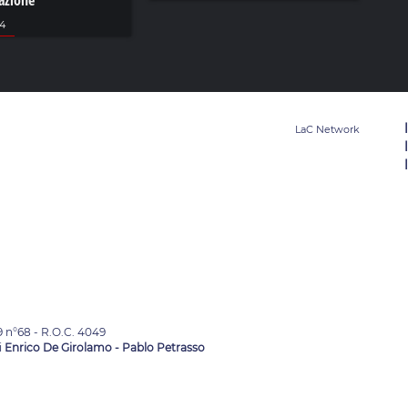
tazione
24
9 n°68 - R.O.C. 4049
i
Enrico De Girolamo - Pablo Petrasso