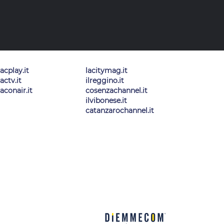
lacplay.it
lacitymag.it
lactv.it
ilreggino.it
laconair.it
cosenzachannel.it
ilvibonese.it
catanzarochannel.it