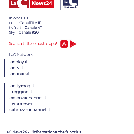
In onda su:
DTT -
Canali 11 e 111
tivùsat -
Canale 411
Sky -
Canale 820
Scarica tutte le nostre app!
lacplay.it
lactv.it
laconair.it
lacitymag.it
ilreggino.it
cosenzachannel.it
ilvibonese.it
catanzarochannel.it
LaC News24 - L'informazione che fa notizia