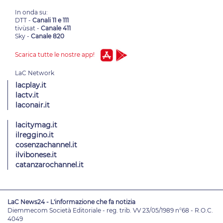
In onda su:
DTT -
Canali 11 e 111
tivùsat -
Canale 411
Sky -
Canale 820
Scarica tutte le nostre app!
lacplay.it
lactv.it
laconair.it
lacitymag.it
ilreggino.it
cosenzachannel.it
ilvibonese.it
catanzarochannel.it
LaC News24 - L'informazione che fa notizia
Diemmecom Società Editoriale - reg. trib. VV 23/05/1989 n°68 - R.O.C.
4049