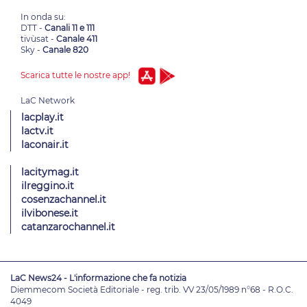
In onda su:
DTT -
Canali 11 e 111
tivùsat -
Canale 411
Sky -
Canale 820
Scarica tutte le nostre app!
lacplay.it
lactv.it
laconair.it
lacitymag.it
ilreggino.it
cosenzachannel.it
ilvibonese.it
catanzarochannel.it
LaC News24 - L'informazione che fa notizia
Diemmecom Società Editoriale - reg. trib. VV 23/05/1989 n°68 - R.O.C.
4049